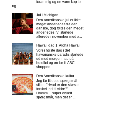
foran mig og en varm kop te
og ...
Jul i Michigan
Den amerikanske jul er ikke
meget anderledes fra den
danske, dog føltes den meget
anderledes! Vi startede
allerede i november med a...
Hawaii dag 1: Aloha Hawaii!
Vores første dag i det
hawaiianske paradis startede
ud med morgenmad på
hotellet og en tur til ABC'
shoppen...
Den Amerikanske kultur
Jeg får tit dette spørgsmål
stillet; "Hvad er den største
forskel ind til vidre?".
Hmmm… super enkelt
spørgsmål, men det er ...