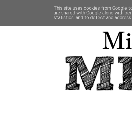
This site uses cookies from Google to 
are shared with Google along with per
statistics, and to detect and address