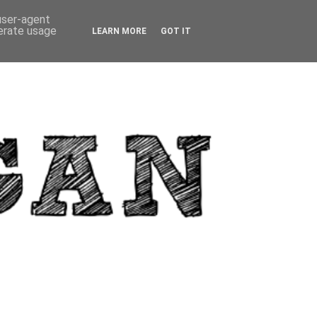
 user-agent
nerate usage
LEARN MORE
GOT IT