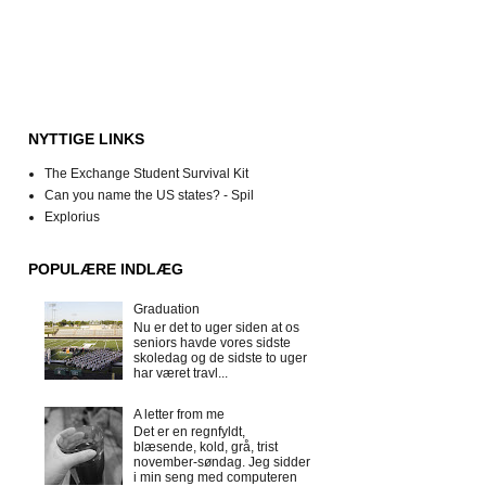
NYTTIGE LINKS
The Exchange Student Survival Kit
Can you name the US states? - Spil
Explorius
POPULÆRE INDLÆG
Graduation
Nu er det to uger siden at os
seniors havde vores sidste
skoledag og de sidste to uger
har været travl...
A letter from me
Det er en regnfyldt,
blæsende, kold, grå, trist
november-søndag. Jeg sidder
i min seng med computeren