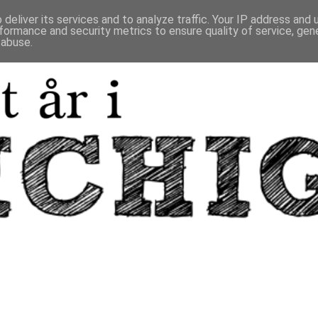
deliver its services and to analyze traffic. Your IP address and
formance and security metrics to ensure quality of service, ge
 abuse.