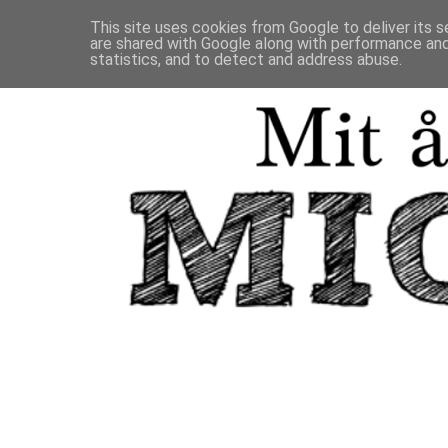
This site uses cookies from Google to deliver its s
are shared with Google along with performance and 
statistics, and to detect and address abuse.