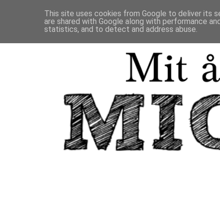
This site uses cookies from Google to deliver its s
are shared with Google along with performance and 
statistics, and to detect and address abuse.