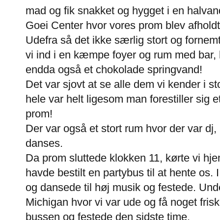
mad og fik snakket og hygget i en halvand
Goei Center hvor vores prom blev afhold
Udefra så det ikke særlig stort og fornem
vi ind i en kæmpe foyer og rum med bar,
endda også et chokolade springvand!
Det var sjovt at se alle dem vi kender i st
hele var helt ligesom man forestiller sig 
prom!
Der var også et stort rum hvor der var dj
danses.
Da prom sluttede klokken 11, kørte vi hjem
havde bestilt en partybus til at hente os. I
og dansede til høj musik og festede. Un
Michigan hvor vi var ude og få noget frisk l
bussen og festede den sidste time.