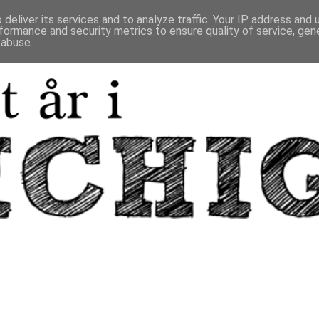
deliver its services and to analyze traffic. Your IP address and
formance and security metrics to ensure quality of service, ge
 abuse.