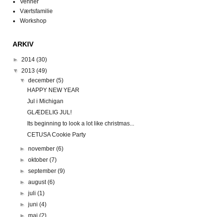
Venner
Værtsfamilie
Workshop
ARKIV
►
2014
(30)
▼
2013
(49)
▼
december
(5)
HAPPY NEW YEAR
Jul i Michigan
GLÆDELIG JUL!
Its beginning to look a lot like christmas...
CETUSA Cookie Party
►
november
(6)
►
oktober
(7)
►
september
(9)
►
august
(6)
►
juli
(1)
►
juni
(4)
►
maj
(2)