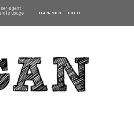
 user-agent
nerate usage
LEARN MORE
GOT IT