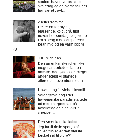
seniors havde vores sidste
skoledag og de sidste to uger
har været travl...
A letter from me
Det er en regnfyldt,
blæsende, kold, grå, trist
november-søndag. Jeg sidder
i min seng med computeren
foran mig og en varm kop te
og ...
Jul i Michigan
Den amerikanske jul er ikke
meget anderledes fra den
danske, dog føltes den meget
anderledes! Vi startede
allerede i november med a...
Hawaii dag 1: Aloha Hawaii!
Vores første dag i det
hawaiianske paradis startede
ud med morgenmad på
hotellet og en tur til ABC'
shoppen...
Den Amerikanske kultur
Jeg får tit dette spørgsmål
stillet; "Hvad er den største
forskel ind til vidre?".