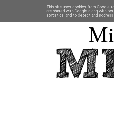
This site uses cookies from Google to 
are shared with Google along with per
statistics, and to detect and address