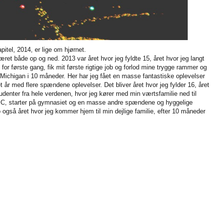
apitel, 2014, er lige om hjørnet.
ret både op og ned. 2013 var året hvor jeg fyldte 15, året hvor jeg langt
for første gang, fik mit første rigtige job og forlod mine trygge rammer og
 Michigan i 10 måneder. Her har jeg fået en masse fantastiske oplevelser
 år med flere spændene oplevelser. Det bliver året hvor jeg fylder 16, året
denter fra hele verdenen, hvor jeg kører med min værtsfamilie ned til
 D.C, starter på gymnasiet og en masse andre spændene og hyggelige
jo også året hvor jeg kommer hjem til min dejlige familie, efter 10 måneder