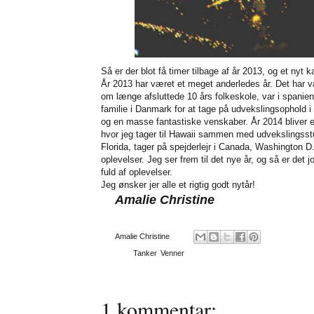
Så er der blot få timer tilbage af år 2013, og et nyt k
År 2013 har været et meget anderledes år. Det har væ
om længe afsluttede 10 års folkeskole, var i spanien 
familie i Danmark for at tage på udvekslingsophold i
og en masse fantastiske venskaber. År 2014 bliver et
hvor jeg tager til Hawaii sammen med udvekslingsstu
Florida, tager på spejderlejr i Canada, Washington
oplevelser. Jeg ser frem til det nye år, og så er det 
fuld af oplevelser.
Jeg ønsker jer alle et rigtig godt nytår!
Amalie Christine
Af
Amalie Christine
Emner:
Tanker
,
Venner
1 kommentar: