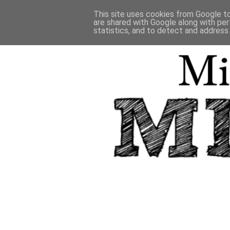
This site uses cookies from Google to 
are shared with Google along with per
statistics, and to detect and address