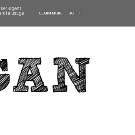
 user-agent
nerate usage
LEARN MORE
GOT IT