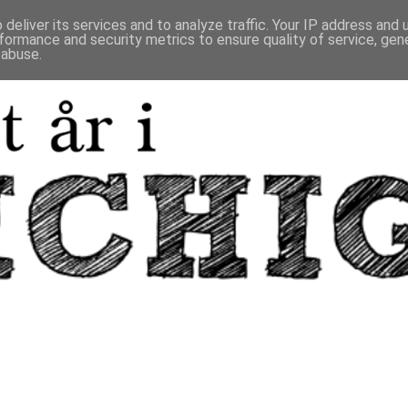
deliver its services and to analyze traffic. Your IP address and
formance and security metrics to ensure quality of service, ge
 abuse.