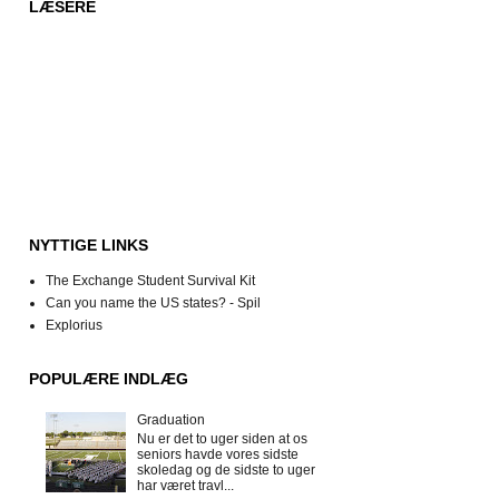
LÆSERE
NYTTIGE LINKS
The Exchange Student Survival Kit
Can you name the US states? - Spil
Explorius
POPULÆRE INDLÆG
Graduation
Nu er det to uger siden at os
seniors havde vores sidste
skoledag og de sidste to uger
har været travl...