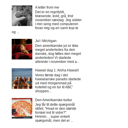
A letter from me
Det er en regnfyldt,
blæsende, kold, grå, trist
november-søndag. Jeg sidder
i min seng med computeren
foran mig og en varm kop te
og ...
Jul i Michigan
Den amerikanske jul er ikke
meget anderledes fra den
danske, dog føltes den meget
anderledes! Vi startede
allerede i november med a...
Hawaii dag 1: Aloha Hawaii!
Vores første dag i det
hawaiianske paradis startede
ud med morgenmad på
hotellet og en tur til ABC'
shoppen...
Den Amerikanske kultur
Jeg får tit dette spørgsmål
stillet; "Hvad er den største
forskel ind til vidre?".
Hmmm… super enkelt
spørgsmål, men det er ...