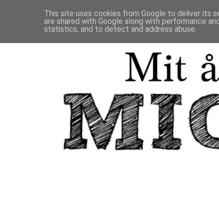
This site uses cookies from Google to deliver its s
are shared with Google along with performance and 
statistics, and to detect and address abuse.